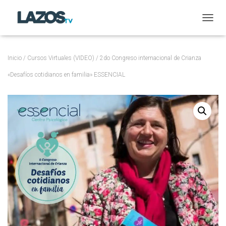
CAMBI
Inicio
/
Cursos Virtuales (VIDEO)
/ 2do Congreso internacional de Crianza
«Desafíos cotidianos en familia» ESSENCIAL