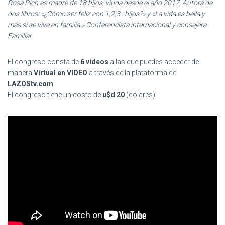
Rosa Pich es madre de 18 hijos, viuda desde el año 2017, Autora de
dos libros: «¿Cómo ser feliz con 1,2,3…hijos?» y «La vida es bella y
más si se vive en familia.» Conferencista internacional y consejera
Familiar.
El congreso consta de
6 videos
a las que puedes acceder de
manera
Virtual en VIDEO
a través de la plataforma de
LAZOStv.com
El congreso tiene un costo de
u$d 20
(dólares)