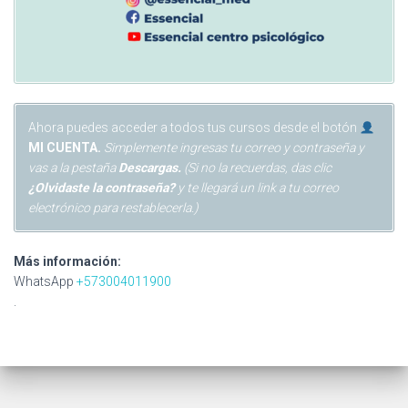
También tenemos una sección con varios cursos y mucho
material gratuito al que puedes acceder, Aprovéchalo al
máximo.
Ahora puedes acceder a todos tus cursos desde el botón
MI CUENTA.
Simplemente ingresas tu correo y contraseña y
vas a la pestaña
Descargas.
(Si no la recuerdas, das clic
¿Olvidaste la contraseña?
y te llegará un link a tu correo
electrónico para restablecerla.)
Más información:
WhatsApp
+573004011900
.