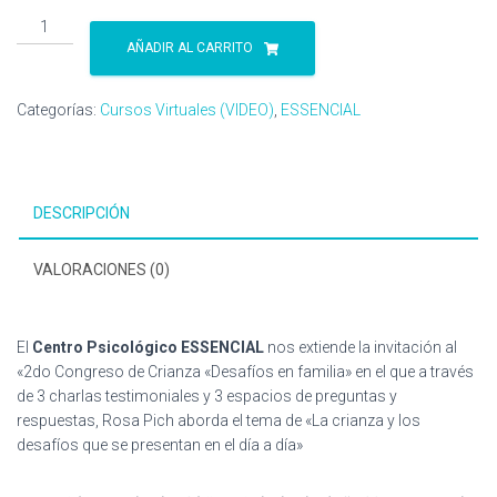
2do
Congreso
AÑADIR AL CARRITO
internacional
de
Categorías:
Cursos Virtuales (VIDEO)
,
ESSENCIAL
Crianza
"Desafíos
cotidianos
en
DESCRIPCIÓN
familia"
ESSENCIAL
cantidad
VALORACIONES (0)
El
Centro Psicológico ESSENCIAL
nos extiende la invitación al
«2do Congreso de Crianza «Desafíos en familia» en el que a través
de 3 charlas testimoniales y 3 espacios de preguntas y
respuestas, Rosa Pich aborda el tema de «La crianza y los
desafíos que se presentan en el día a día»