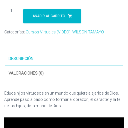
Curso
VIRTUAL
AÑADIR AL CARRITO
(((EN
VIVO)))
Categorías:
Cursos Virtuales (VIDEO)
,
WILSON TAMAYO
"EDUCANDO
HIJOS
PARA
EL
DESCRIPCIÓN
CIELO"
cantidad
VALORACIONES (0)
Educa hijos virtuosos en un mundo que quiere alejarlos de Dios.
Aprende paso a paso cómo formar el corazón, el carácter y la fe
de tus hijos, de la mano de Dios.