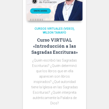
CURSOS VIRTUALES (VIDEO)
WILSON TAMAYO
Curso VIRTUAL
«Introducción a las
Sagradas Escrituras»
¿Quién escribió las Sagradas
Escrituras? ¿Quién determinó
que los libros que en ella
aparecen son libros
inspirados? ¿Qué autoridad
tiene la Iglesia en las Sagradas
Escrituras? ¿Quién interpreta
auténticamente la Palabra de
Dios?