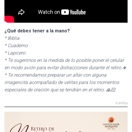
¿Qué debes tener a la mano?
* Biblia
* Cuaderno
* Lapicero
* Te sugerimos en la medida de lo posible poner el celular
en modo avión para evitar distracciones durante el retiro.✈️
* Te recomendamos preparar un altar con alguna
imagencita acompañado de velitas para los momentos
especiales de oración que se tendrán en el retiro. 🙏🏻
Ir arriba