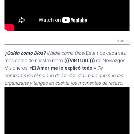
Ir arriba
¿Quién como Dios?
¡Nadie como Dios!
Estamos cada vez
más cerca de nuestro retiro
(((VIRTUAL)))
de Noviazgos
Misioneros:
«El Amor me lo explicó todo.»
Te
compartimos el horario de los dos días para que puedas
organizarte y tengas en cuenta los momentos de receso.