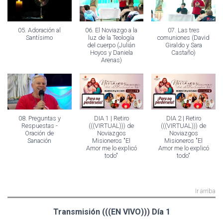
05. Adoración al
06. El Noviazgo a la
07. Las tres
Santísimo
luz de la Teología
comuniones (David
del cuerpo (Julián
Giraldo y Sara
Hoyos y Daniela
Castaño)
Arenas)
08. Preguntas y
DIA 1 | Retiro
DIA 2 | Retiro
Respuestas -
(((VIRTUAL))) de
(((VIRTUAL))) de
Oración de
Noviazgos
Noviazgos
Sanación
Misioneros "El
Misioneros "El
Amor me lo explicó
Amor me lo explicó
todo"
todo"
Ir arriba
Transmisión (((EN VIVO))) Día 1