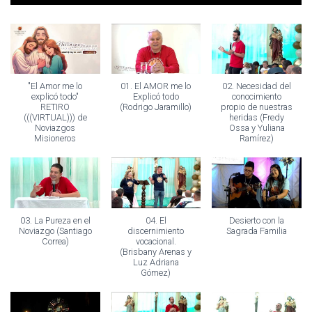
"El Amor me lo
01. El AMOR me lo
02. Necesidad del
explicó todo"
Explicó todo
conocimiento
RETIRO
(Rodrigo Jaramillo)
propio de nuestras
(((VIRTUAL))) de
heridas (Fredy
Noviazgos
Ossa y Yuliana
Misioneros
Ramírez)
03. La Pureza en el
04. El
Desierto con la
Noviazgo (Santiago
discernimiento
Sagrada Familia
Correa)
vocacional.
(Brisbany Arenas y
Luz Adriana
Gómez)