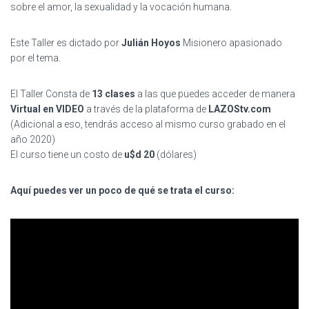
sobre el amor, la sexualidad y la vocación humana.
Este Taller es dictado por
Julián Hoyos
Misionero apasionado
por el tema.
El Taller Consta de
13 clases
a las que puedes acceder de manera
Virtual en VIDEO
a través de la plataforma de
LAZOStv.com
(Adicional a eso, tendrás acceso al mismo curso grabado en el
año 2020)
El curso tiene un costo de
u$d 20
(dólares)
Aquí puedes ver un poco de qué se trata el curso: