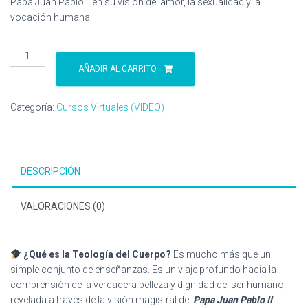
Papa Juan Pablo II en su visión del amor, la sexualidad y la
vocación humana.
Taller
de
AÑADIR AL CARRITO
Teología
del
Categoría:
Cursos Virtuales (VIDEO)
Cuerpo
"Del
Amor
humano
DESCRIPCIÓN
al
Amor
Divino"
VALORACIONES (0)
-
Por
Julián
¿Qué es la Teología del Cuerpo?
Es mucho más que un
Hoyos-
simple conjunto de enseñanzas. Es un viaje profundo hacia la
cantidad
comprensión de la verdadera belleza y dignidad del ser humano,
revelada a través de la visión magistral del
Papa Juan Pablo II