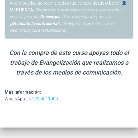
Ahora puedes acceder a todos tus cursos desde el botón
MI CUENTA.
Simplemente ingresas tu correo y contraseña y
vas a la pestaña
Descargas.
(Si no la recuerdas, das clic
¿Olvidaste la contraseña?
y te llegará un link a tu correo
electrónico para restablecerla.)
Con la compra de este curso apoyas todo el
trabajo de Evangelización que realizamos a
través de los medios de comunicación.
También tenemos una sección con varios cursos y mucho
material gratuito al que puedes acceder, Aprovéchalo al
máximo.
Más información:
WhatsApp
+573004011900
.