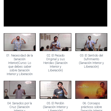
01. Necesidad de la
02. El Pecado
03. El Sentido del
Sanación
Original y sus
Sufrimiento
Interior|Curso: Lo
Heridas (Sanación
(Sanación Interior y
que debes saber
Interior y
Liberación)
sobre Sanación
Liberación)
Interior y Liberación
04. Sanados por la
05. El Perdón
06. Consejos
Cruz (Sanación
(Sanación Interior y
prácticos sobre
Interior y
Liberación)
Sanación Interior