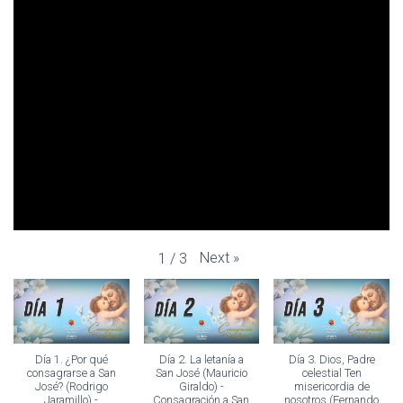
Next
»
1
/
3
Día 1. ¿Por qué
Día 2. La letanía a
Día 3. Dios, Padre
consagrarse a San
San José (Mauricio
celestial Ten
José? (Rodrigo
Giraldo) -
misericordia de
Jaramillo) -
Consagración a San
nosotros (Fernando