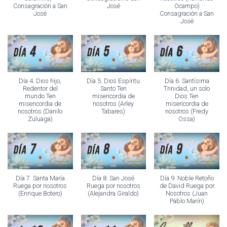
Consagración a San
José
Ocampo)
José
Consagración a San
José
Día 4. Dios hijo,
Día 5. Dios Espíritu
Día 6. Santísima
Redentor del
Santo Ten
Trinidad, un solo
mundo Ten
misericordia de
Dios Ten
misericordia de
nosotros (Arley
misericordia de
nosotros (Danilo
Tabares)
nosotros (Fredy
Zuluaga)
Ossa)
Día 7. Santa María
Día 8. San José
Día 9. Noble Retoño
Ruega por nosotros
Ruega por nosotros
de David Ruega por
(Enrique Botero)
(Alejandra Giraldo)
Nosotros (Juan
Pablo Marín)