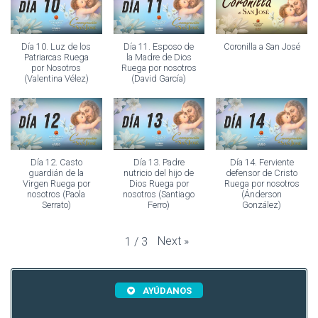
Día 10. Luz de los
Día 11. Esposo de
Coronilla a San José
Patriarcas Ruega
la Madre de Dios
por Nosotros
Ruega por nosotros
(Valentina Vélez)
(David García)
Día 12. Casto
Día 13. Padre
Día 14. Ferviente
guardián de la
nutricio del hijo de
defensor de Cristo
Virgen Ruega por
Dios Ruega por
Ruega por nosotros
nosotros (Paola
nosotros (Santiago
(Ánderson
Serrato)
Ferro)
González)
Next
»
1
/
3
AYÚDANOS